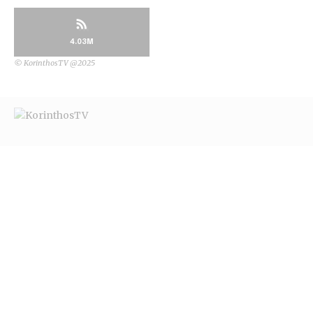
4.03M
© KorinthosTV @2025