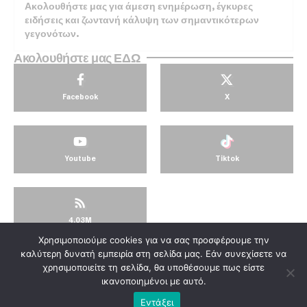
Ακολουθήστε μας για άμεση ενημέρωση, έγκυρες
ειδήσεις και ζωντανή κάλυψη των σημαντικότερων
γεγονότων.
Ακολουθήστε μας ΕΔΩ
Facebook
X
Youtube
Tiktok
4.03M
Χρησιμοποιούμε cookies για να σας προσφέρουμε την
© KorinthosTV @2025
καλύτερη δυνατή εμπειρία στη σελίδα μας. Εάν συνεχίσετε να
χρησιμοποιείτε τη σελίδα, θα υποθέσουμε πως είστε
ικανοποιημένοι με αυτό.
Εντάξει