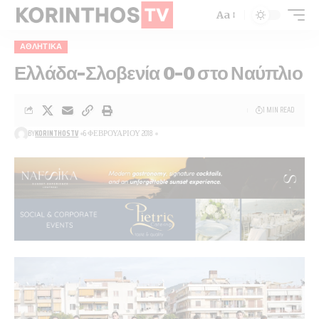
Aa
ΑΘΛΗΤΙΚΑ
Ελλάδα-Σλοβενία 0-0 στο Ναύπλιο
1 MIN READ
BY
KORINTHOSTV
6 ΦΕΒΡΟΥΑΡΊΟΥ 2018