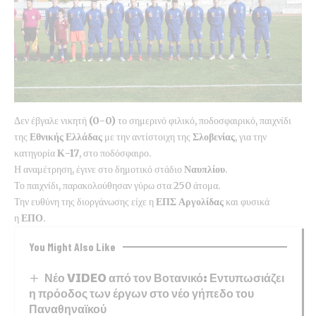
Δεν έβγαλε νικητή
(0-0)
το σημερινό φιλικό, ποδοσφαιρικό, παιχνίδι
της
Εθνικής Ελλάδας
με την αντίστοιχη της
Σλοβενίας
, για την
κατηγορία
Κ-17
, στο ποδόσφαιρο.
Η αναμέτρηση, έγινε στο δημοτικό στάδιο
Ναυπλίο
υ
.
Το παιχνίδι, παρακολούθησαν γύρω στα 250 άτομα.
Την ευθύνη της διοργάνωσης είχε η
ΕΠΣ Αργολίδας
και φυσικά
η
ΕΠ
Ο
.
You Might Also Like
Νέο VIDEO από τον Βοτανικό: Εντυπωσιάζει
η πρόοδος των έργων στο νέο γήπεδο του
Παναθηναϊκού