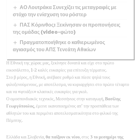
ΑΟ Λουτράκι: Συνεχίζει τις μεταγραφές με
στόχο την ενίσχυση του ρόστερ
ΠΑΣ Κόρινθος: Ξεκίνησαν οι προπονήσεις
της ομάδας (video-φώτο)
Πραγματοποιήθηκε ο καθιερωμένος
αγιασμός του ΑΠΣ Τενεάτη Αθικίων
Η Εθνική της χώρας μας, ξεκίνησε δυνατά και είχε στο πρώτο
εικοσάλεπτο, 1-2 καλές ευκαιρίες για επίτευξη τέρματος.
Στο β μέρος, η Εθνική, ανέβασε ρυθμό και πίεσε ψηλά τους
φιλοξενούμενους, με αποτέλεσμα, να κυριαρχήσει στο πρώτο τέταρτο
και να «φτιάξει» κλασικές ευκαιρίες για γκολ.
Ο ομοσπονδιακός τεχνικός, Μεσσήνιος στην καταγωγή,
Βασίλης
Γεωργόπουλος
, έμεινε ικανοποιημένος απ’ την προσπάθεια των
αθλητών του και περιμένει αποτελεσματικότητα στο φιλικό της
Πέμπτης.
Ελλάδα και Σλοβενία,
θα παίξουν εκ νέου
, στις
3 το μεσημέρι της