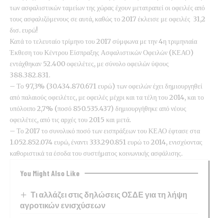
των ασφαλιστικών ταμείων της χώρας έχουν μετατραπεί οι οφειλές από
τους ασφαλιζόμενους σε αυτά, καθώς το 2017 έκλεισε με οφειλές 31,2
δισ. ευρώ!
Κατά το τελευταίο τρίμηνο του 2017 σύμφωνα με την 4η τριμηνιαία
Έκθεση του Κέντρου Είσπραξης Ασφαλιστικών Οφειλών (ΚΕΑΟ)
εντάχθηκαν 52.400 οφειλέτες, με σύνολο οφειλών ύψους
388.382.831.
– Το 97,3% (30.434.870.671 ευρώ) των οφειλών έχει δημιουργηθεί
από παλαιούς οφειλέτες, με οφειλές μέχρι και τα τέλη του 2014, και το
υπόλοιπο 2,7% (ποσό 850.535.437) δημιουργήθηκε από νέους
οφειλέτες, από τις αρχές του 2015 και μετά.
– Το 2017 το συνολικό ποσό των εισπράξεων του ΚΕΑΟ έφτασε στα
1.052.852.074 ευρώ, έναντι 333.290.851 ευρώ το 2014, ενισχύοντας
καθοριστικά τα έσοδα του συστήματος κοινωνικής ασφάλισης.
You Might Also Like
Τι αλλάζει στις δηλώσεις ΟΣΔΕ για τη λήψη
αγροτικών ενισχύσεων