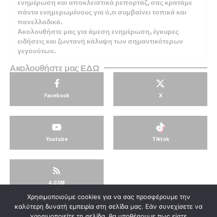
ενημέρωση και αποκλειστικά ρεπορτάζ, σας κρατάμε
πάντα ενημερωμένους για ό,τι συμβαίνει τοπικά και
πανελλαδικά.
Ακολουθήστε μας για άμεση ενημέρωση, έγκυρες
ειδήσεις και ζωντανή κάλυψη των σημαντικότερων
γεγονότων.
Ακολουθήστε μας ΕΔΩ
Facebook
X
Youtube
Tiktok
4.03M
Χρησιμοποιούμε cookies για να σας προσφέρουμε την
© KorinthosTV @2025
καλύτερη δυνατή εμπειρία στη σελίδα μας. Εάν συνεχίσετε να
χρησιμοποιείτε τη σελίδα, θα υποθέσουμε πως είστε