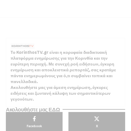
Το KorinthosTV.gr είναι η κορυφαία διαδικτυακή
πλατφόρμα ενημέρωσης για την Κορινθία και την
ευρύτερη περιοχή. Με συνεχή ροή ειδήσεων, έγκυρη
ενημέρωση και αποκλειστικά ρεπορτάζ, σας κρατάμε
πάντα ενημερωμένους για ό,τι συμβαίνει τοπικά και
πανελλαδικά.
Ακολουθήστε μας για άμεση ενημέρωση, έγκυρες
ειδήσεις και ζωντανή κάλυψη των σημαντικότερων
γεγονότων.
Ακολουθήστε μας ΕΔΩ
Facebook
X