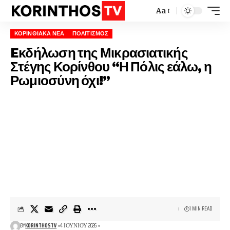
Aa
ΚΟΡΙΝΘΙΑΚΆ ΝΈΑ
ΠΟΛΙΤΙΣΜΌΣ
Eκδήλωση της Μικρασιατικής
Στέγης Κορίνθου “Η Πόλις εάλω, η
Ρωμιοσύνη όχι!”
1 MIN READ
BY
KORINTHOSTV
4 ΙΟΥΝΊΟΥ 2026