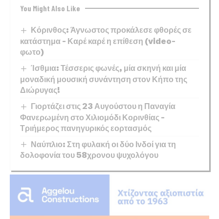
You Might Also Like
Κόρινθος: Άγνωστος προκάλεσε φθορές σε
κατάστημα – Καρέ καρέ η επίθεση (video-
φωτο)
Ίσθμια: Τέσσερις φωνές, μία σκηνή και μία
μοναδική μουσική συνάντηση στον Κήπο της
Διώρυγας!
Γιορτάζει στις 23 Αυγούστου η Παναγία
Φανερωμένη στο Χιλιομόδι Κορινθίας –
Τριήμερος πανηγυρικός εορτασμός
Ναύπλιο: Στη φυλακή οι δύο Ινδοί για τη
δολοφονία του 58χρονου ψυχολόγου