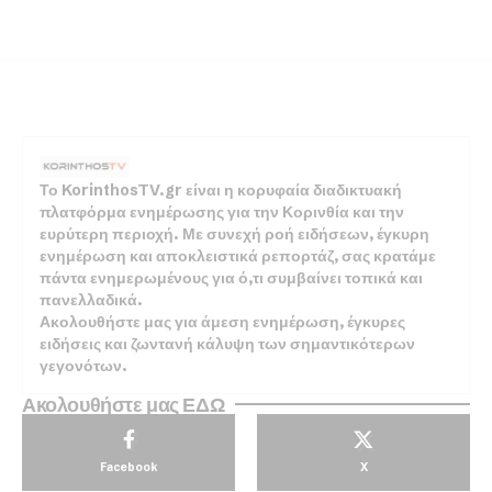
Το KorinthosTV.gr είναι η κορυφαία διαδικτυακή
πλατφόρμα ενημέρωσης για την Κορινθία και την
ευρύτερη περιοχή. Με συνεχή ροή ειδήσεων, έγκυρη
ενημέρωση και αποκλειστικά ρεπορτάζ, σας κρατάμε
πάντα ενημερωμένους για ό,τι συμβαίνει τοπικά και
πανελλαδικά.
Ακολουθήστε μας για άμεση ενημέρωση, έγκυρες
ειδήσεις και ζωντανή κάλυψη των σημαντικότερων
γεγονότων.
Ακολουθήστε μας ΕΔΩ
Facebook
X