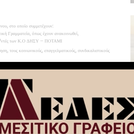
άνου, στο οποίο συμμετέχουν:
ική Γραμματεία, όπως έχουν ανακοινωθεί,
2 Δ/ντές των Κ.Ο ΔΗΣΥ – ΠΟΤΑΜΙ
ηση, τους κοινωνικούς, επαγγελματικούς, συνδικαλιστικούς
ματα, τις Κινήσεις και τα μέλη του Π.Σ,
γωγής εκλογών συμπεριλαμβανομένων των Περιφερειακών
υ.