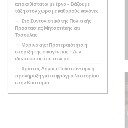
αποκαθίσταται με έργα – Βάζουμε
τάξη στον χώρο με καθαρούς κανόνες
Στο Συντονιστικό της Πολιτικής
Προστασίας Μητσοτάκης και
Τασούλας
Μαρινάκης: Προτεραιότητα η
στήριξη της οικογένειας – Δεν
ιδιωτικοποιείται το νερό
Χρίστος Δήμας: Πολύ σύντομα η
προκήρυξη για το φράγμα Νεστορίου
στην Καστοριά