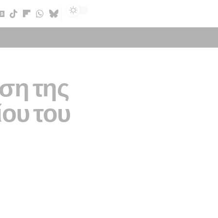
Sign In
ση της
ου του