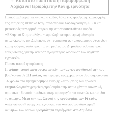
Κότσι στο Πόδι: Πότε η Παραμόρφωση
Αρχίζει να Περιορίζει την Καθημερινότητα
Η παράταση κρίθηκε αναγκαία καθώς λόγω της πρόσφατης κατάργησης
της εταιρείας «Εθνικό Κτηματολόγιο και Χαρτογράφηση Α.Ε.» και
μεταφοράς των αρμοδιοτήτων της στο νεοσυσταθέντα φορέα
«Ελληνικό Κτηματολόγιο», προκλήθηκε προσωρινή αδυναμία
ανταπόκρισης της Διοίκησης στη χορήγηση των απαραίτητων στοιχείων
και εγγράφων, τόσο προς τις υπηρεσίες του Δημοσίου, όσο και προς
τους ιδιώτες, για την άσκηση αγωγών προς διόρθωση των αρχικών
εγγραφών.
Ποιους αφορά η παράταση
Η
τρίμηνη παράταση
αφορά τα ακίνητα «
αγνώστου ιδιοκτήτη
» που
βρίσκονται σε
111 πόλεις
και περιοχές της χώρας όπου συμπληρώνονται
14 χρόνια από την ημερομηνία έναρξης λειτουργίας των πρώτων
κτηματολογικών γραφείων, προθεσμία στην οποία χάνεται κανονικά,
οριστικά η δυνατότητα δικαστικής προσφυγής και συνεπώς και το ίδιο
το ακίνητο.
Μετά την παρέλευσή της προθεσμίας των 14 ετών
,
«κλειδώνουν» οι αρχικές εγγραφές των «αγνώστου ιδιοκτήτη»
ακινήτων των οποίων η
κυριότητα περιέρχεται στο Δημόσιο
.