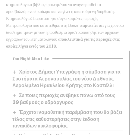
κτηματολογικά βιβλία, προκειμένου να αναγνωρισθεί το
προσβαλλόμενο δικαίωμα και να γίνει η απαιτούμενη διόρθωση.
Κτηματολόγιο: Παράταση για συγκεκριμένες περιοχές
Με τροπολογία που κατατέθηκε στη Βουλή
παρατείνεται
για χρονικό
διάστημα τριών μηνών η προθεσμία οριστικοποίησης των αρχικών
εγγραφών του Κτηματολογίου
αποκλειστικά για τις περιοχές στις
οποίες λήγει εντός του 2018
.
You Might Also Like
Χρίστος Δήμας: Υπεγράφη η σύμβαση για τα
Συστήματα Αεροναυτιλίας του νέου Διεθνούς
Αερολιμένα Ηρακλείου Κρήτης στο Καστέλλι
Σε ποιες περιοχές ανέβηκε πάνω από τους
39 βαθμούς ο υδράργυρος
Έρχεται νομοθετική παρέμβαση που θα βάζει
τέλος στις καθυστερήσεις στην έκδοση
πινακίδων κυκλοφορίας