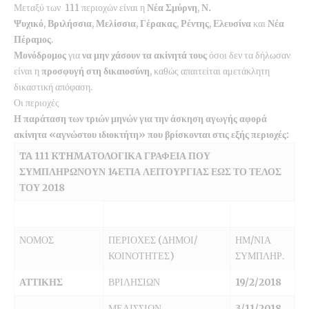
Μεταξύ των 111 περιοχών είναι η
Νέα Σμύρνη
,
Ν.
Ψυχικό
,
Βριλήσσια
,
Μελίσσια
,
Γέρακας
,
Ρέντης
,
Ελευσίνα
και
Νέα
Πέραμος
.
Μονόδρομος
για
να μην χάσουν τα ακίνητά τους
όσοι δεν τα δήλωσαν
είναι η
προσφυγή στη δικαιοσύνη
, καθώς απαιτείται αμετάκλητη
δικαστική απόφαση.
Οι περιοχές
Η παράταση των τριών μηνών για την άσκηση αγωγής αφορά
ακίνητα «αγνώστου ιδιοκτήτη» που βρίσκονται στις εξής περιοχές:
TA 111 KTHMAΤΟΛΟΓΙΚΑ ΓΡΑΦΕΙΑ ΠΟΥ
ΣΥΜΠΛΗΡΩΝΟΥΝ 14ΕΤΙΑ ΛΕΙΤΟΥΡΓΙΑΣ ΕΩΣ ΤΟ ΤΕΛΟΣ
ΤΟΥ 2018
ΝΟΜΟΣ
ΠΕΡΙΟΧΕΣ (ΔΗΜΟΙ/
ΗΜ/ΝΙΑ
ΚΟΙΝΟΤΗΤΕΣ)
ΣΥΜΠΛΗΡ.
ΑΤΤΙΚΗΣ
ΒΡΙΛΗΣΙΩΝ
19/2/2018
ΜΕΛΙΣΣΙΩΝ
3/11/2018