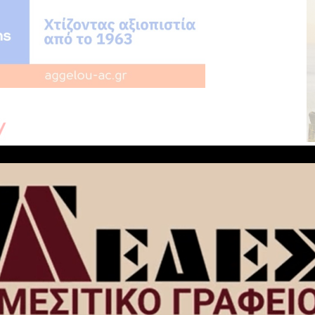
NEXT ARTICLE
Μητροπολίτης Κορίνθου Διονύσιος:
Εμείς δεν έχουμε συμμάχους –
Ναό
Βασιζόμαστε στην ενότητα του λαού μας
ινθο
(video)