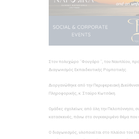
Στον πολυχώρο ΄΄Φουγάρο ΄΄, του Ναυπλίου, π
Διαγωνισμός Εκπαιδευτικής Ρομποτικής.
Διοργανώθηκε από την Περιφερειακή Διεύθυνση
Πληροφορικής, κ.
Σταύρο Κωτσάκη.
Ομάδες σχολείων, από όλη την Πελοπόννησο, σ
κατασκευές, πάνω στο συγκεκριμένο θέμα που 
Ο διαγωνισμός, υλοποιείται στο πλαίσιο του Π