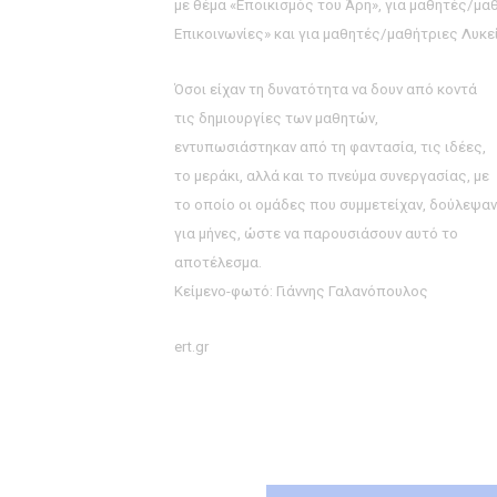
με θέμα «Εποικισμός του Άρη», για μαθητές/μαθ
Επικοινωνίες» και για μαθητές/μαθήτριες Λυκε
Όσοι είχαν τη δυνατότητα να δουν από κοντά
τις δημιουργίες των μαθητών,
εντυπωσιάστηκαν από τη φαντασία, τις ιδέες,
το μεράκι, αλλά και το πνεύμα συνεργασίας, με
το οποίο οι ομάδες που συμμετείχαν, δούλεψαν
για μήνες, ώστε να παρουσιάσουν αυτό το
αποτέλεσμα.
Κείμενο-φωτό:
Γιάννης Γαλανόπουλος
ert.gr