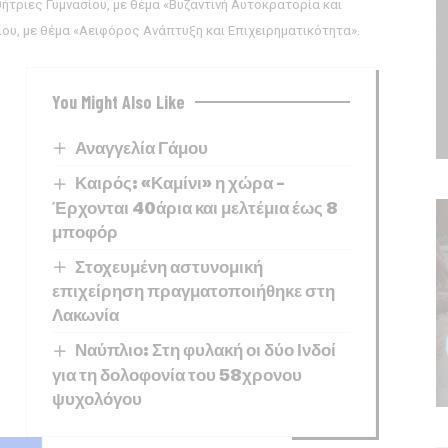
ήτριες Γυμνασίου, με θέμα «Βυζαντινή Αυτοκρατορία και
ίου, με θέμα «Αειφόρος Ανάπτυξη και Eπιχειρηματικότητα».
You Might Also Like
Αναγγελία Γάμου
Καιρός: «Καμίνι» η χώρα –
Έρχονται 40άρια και μελτέμια έως 8
μποφόρ
Στοχευμένη αστυνομική
επιχείρηση πραγματοποιήθηκε στη
Λακωνία
Ναύπλιο: Στη φυλακή οι δύο Ινδοί
για τη δολοφονία του 58χρονου
ψυχολόγου