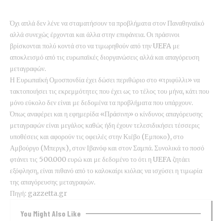
Όχι απλά δεν λένε να σταματήσουν τα προβλήματα στον Παναθηναϊκό
αλλά συνεχώς έρχονται και άλλα στην επιφάνεια. Οι πράσινοι
βρίσκονται πολύ κοντά στο να τιμωρηθούν από την UEFA με
αποκλεισμό από τις ευρωπαϊκές διοργανώσεις αλλά και απαγόρευση
μεταγραφών.
Η Ευρωπαϊκή Ομοσπονδία έχει δώσει περιθώριο στο «τριφύλλι» να
τακτοποιήσει τις εκρεμμότητες που έχει ως το τέλος του μήνα, κάτι που
μόνο εύκολο δεν είναι με δεδομένα τα προβλήματα που υπάρχουν.
Όπως αναφέρει και η εφημερίδα «Πράσινη» ο κίνδυνος απαγόρευσης
μεταγραφών είναι μεγάλος καθώς ήδη έχουν τελεσιδικήσει τέσσερις
υποθέσεις και αφορούν τις οφειλές στην Κιέβο (Εμποκο), στο
Αμβούργο (Μπεργκ), στον Ιβανόφ και στον Σαμπά. Συνολικά το ποσό
φτάνει τις 500.000 ευρώ και με δεδομένο το ότι η UEFA ζητάει
εξόφληση, είναι πιθανό από το καλοκαίρι κιόλας να ισχύσει η τιμωρία
της απαγόρευσης μεταγραφών.
Πηγή:
gazzetta.gr
You Might Also Like