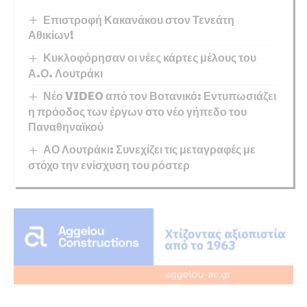
Επιστροφή Κακανάκου στον Τενεάτη
Αθικίων!
Κυκλοφόρησαν οι νέες κάρτες μέλους του
Α.Ο. Λουτράκι
Νέο VIDEO από τον Βοτανικό: Εντυπωσιάζει
η πρόοδος των έργων στο νέο γήπεδο του
Παναθηναϊκού
ΑΟ Λουτράκι: Συνεχίζει τις μεταγραφές με
στόχο την ενίσχυση του ρόστερ