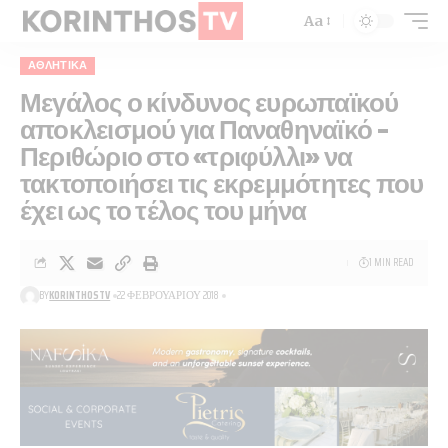
Aa
ΑΘΛΗΤΙΚΑ
Μεγάλος ο κίνδυνος ευρωπαϊκού
αποκλεισμού για Παναθηναϊκό –
Περιθώριο στο «τριφύλλι» να
τακτοποιήσει τις εκρεμμότητες που
έχει ως το τέλος του μήνα
1 MIN READ
BY
KORINTHOSTV
22 ΦΕΒΡΟΥΑΡΊΟΥ 2018