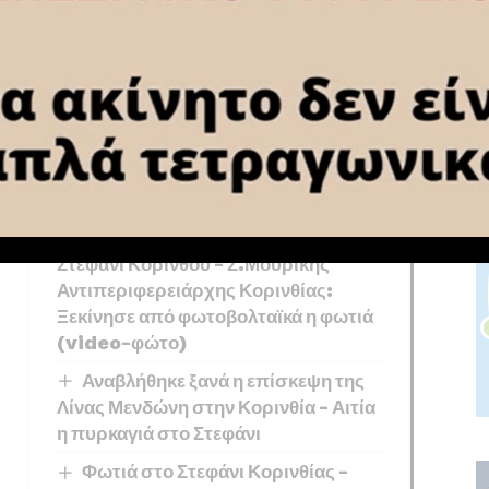
ρέφειάς της και στην ανάπτυξη των εξαγωγών
You Might Also Like
ΠΑΣ Κόρινθος:
Πραγματοποιήθηκε ο καθιερωμένος
αγιασμός (video)
Χωρίς ενεργό μέτωπο η φωτιά στο
Στεφάνι Κορίνθου – Σ.Μουρίκης
Αντιπεριφερειάρχης Κορινθίας:
Ξεκίνησε από φωτοβολταϊκά η φωτιά
(video-φώτο)
Αναβλήθηκε ξανά η επίσκεψη της
Λίνας Μενδώνη στην Κορινθία – Αιτία
η πυρκαγιά στο Στεφάνι
Φωτιά στο Στεφάνι Κορινθίας –