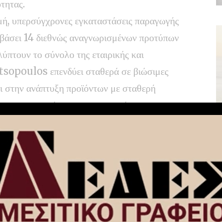
τητας.
ή, υπερσύγχρονες εγκαταστάσεις παραγωγής
 βάσει 14 διεθνώς αναγνωρισμένων προτύπων
ύπτουν το σύνολο της εταιρικής και
tsopoulos επενδύει σταθερά σε βιώσιμες
αι στην ανάπτυξη προϊόντων με σταθερή
ου ανταποκρίνονται στις απαιτήσεις της
ιστο συνεργάτη στον τομέα της ιδιωτικής
άς, το private label συνεχίζει τη δυναμική
), καταγράφοντας το 2025 κύκλο εργασιών
38,8% σε αξία εξελίσσοντάς το σε κυρίαρχο
s εντάσσει στρατηγικά το private label