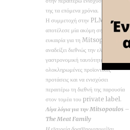
στην περαιτέρω ενίσχυση της εξωστ
της τα επόμενα χρόνια.
Η συμμετοχή στην PLMA
αποτέλεσε μία ακόμη σημαντική
ευκαιρία για τη Mitsopoulos να
αναδείξει διεθνώς την ελληνική
γαστρονομική ταυτότητα μέσα από
ολοκληρωμένες προϊοντικές
προτάσεις και να ενισχύσει
περαιτέρω τη διεθνή της παρουσία
στον τομέα του private label.
Λίγα λόγια για την Mitsopoulos –
The Meat Family
Η εταιρεία δραστηριοποιείται