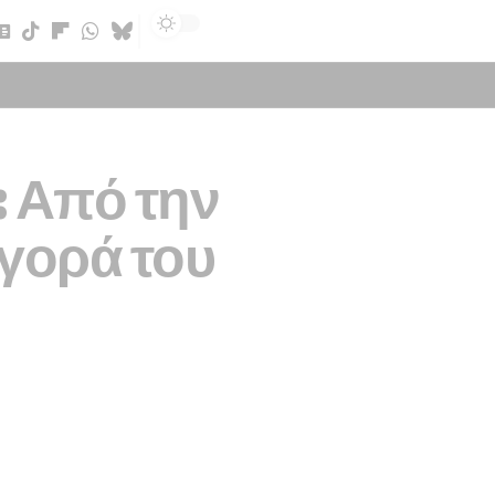
Sign In
: Από την
γορά του