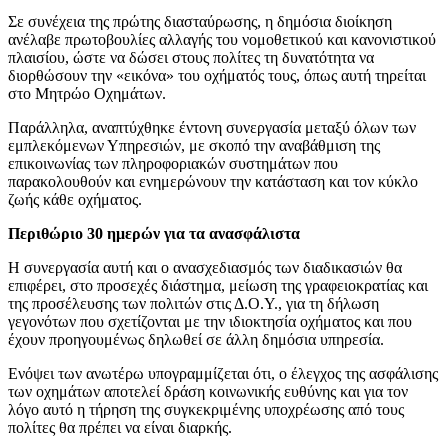
Σε συνέχεια της πρώτης διασταύρωσης, η δημόσια διοίκηση
ανέλαβε πρωτοβουλίες αλλαγής του νομοθετικού και κανονιστικού
πλαισίου, ώστε να δώσει στους πολίτες τη δυνατότητα να
διορθώσουν την «εικόνα» του οχήματός τους, όπως αυτή τηρείται
στο Μητρώο Οχημάτων.
Παράλληλα, αναπτύχθηκε έντονη συνεργασία μεταξύ όλων των
εμπλεκόμενων Υπηρεσιών, με σκοπό την αναβάθμιση της
επικοινωνίας των πληροφοριακών συστημάτων που
παρακολουθούν και ενημερώνουν την κατάσταση και τον κύκλο
ζωής κάθε οχήματος.
Περιθώριο 30 ημερών για τα ανασφάλιστα
Η συνεργασία αυτή και ο ανασχεδιασμός των διαδικασιών θα
επιφέρει, στο προσεχές διάστημα, μείωση της γραφειοκρατίας και
της προσέλευσης των πολιτών στις Δ.Ο.Υ., για τη δήλωση
γεγονότων που σχετίζονται με την ιδιοκτησία οχήματος και που
έχουν προηγουμένως δηλωθεί σε άλλη δημόσια υπηρεσία.
Ενόψει των ανωτέρω υπογραμμίζεται ότι, ο έλεγχος της ασφάλισης
των οχημάτων αποτελεί δράση κοινωνικής ευθύνης και για τον
λόγο αυτό η τήρηση της συγκεκριμένης υποχρέωσης από τους
πολίτες θα πρέπει να είναι διαρκής.