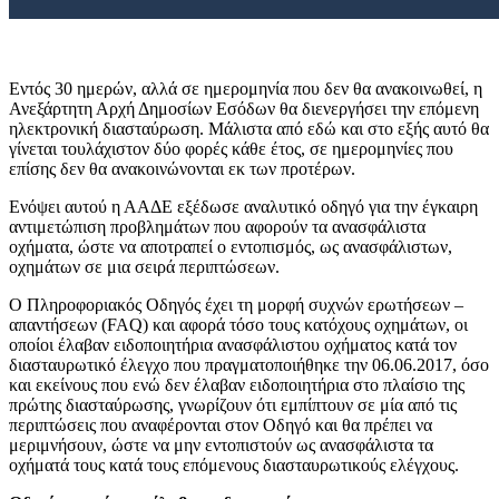
Εντός 30 ημερών, αλλά σε ημερομηνία που δεν θα ανακοινωθεί, η
Ανεξάρτητη Αρχή Δημοσίων Εσόδων θα διενεργήσει την επόμενη
ηλεκτρονική διασταύρωση. Μάλιστα από εδώ και στο εξής αυτό θα
γίνεται τουλάχιστον δύο φορές κάθε έτος, σε ημερομηνίες που
επίσης δεν θα ανακοινώνονται εκ των προτέρων.
Ενόψει αυτού η ΑΑΔΕ εξέδωσε αναλυτικό οδηγό για την έγκαιρη
αντιμετώπιση προβλημάτων που αφορούν τα ανασφάλιστα
οχήματα, ώστε να αποτραπεί ο εντοπισμός, ως ανασφάλιστων,
οχημάτων σε μια σειρά περιπτώσεων.
Ο Πληροφοριακός Οδηγός έχει τη μορφή συχνών ερωτήσεων –
απαντήσεων (FAQ) και αφορά τόσο τους κατόχους οχημάτων, οι
οποίοι έλαβαν ειδοποιητήρια ανασφάλιστου οχήματος κατά τον
διασταυρωτικό έλεγχο που πραγματοποιήθηκε την 06.06.2017, όσο
και εκείνους που ενώ δεν έλαβαν ειδοποιητήρια στο πλαίσιο της
πρώτης διασταύρωσης, γνωρίζουν ότι εμπίπτουν σε μία από τις
περιπτώσεις που αναφέρονται στον Οδηγό και θα πρέπει να
μεριμνήσουν, ώστε να μην εντοπιστούν ως ανασφάλιστα τα
οχήματά τους κατά τους επόμενους διασταυρωτικούς ελέγχους.