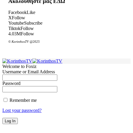
Ακολουθήστε μας ΕΔΩ
Facebook
Like
X
Follow
Youtube
Subscribe
Tiktok
Follow
4.03M
Follow
© KorinthosTV @2025
Welcome to Foxiz
Username or Email Address
Password
Remember me
Lost your password?