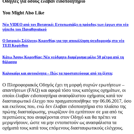
Οδηγίες για όσους έλαβαν ειδοποιητήριο
You Might Also Like
Νέο VIDEO από τον Βοτανικό: Εντυπωσιάζει η πρόοδος των έργων στο νέο
γήπεδο του Παναθηναϊκού
Ο Ιατρικός Σύλλογος Κορινθίας για την αποκόλληση ψευδοροφής στο νέο
ΤΕΠ Κορίνθου
Κάτω Άσσος Κορινθίας: Νέο νεόδμητο διαμέρισμα μόλις 50 μέτρα από τη
θάλασσα
Καλοκαίρι και αυτοκίνητα – Πώς τα προστατεύουμε από τη ζέστη;
Ο Πληροφοριακός Οδηγός έχει τη μορφή συχνών ερωτήσεων –
απαντήσεων (FAQ) και αφορά τόσο τους κατόχους οχημάτων, οι
οποίοι έλαβαν ειδοποιητήρια ανασφάλιστου οχήματος κατά τον
διασταυρωτικό έλεγχο που πραγματοποιήθηκε την 06.06.2017, όσο
και εκείνους που, ενώ δεν έλαβαν ειδοποιητήρια στο πλαίσιο της
πρώτης διασταύρωσης, γνωρίζουν ότι εμπίπτουν σε μια από τις
περιπτώσεις που αναφέρονται στον Οδηγό και θα πρέπει να
μεριμνήσουν, ώστε να μην εντοπιστούν ως ανασφάλιστα τα
οχήματά τους κατά τους επόμενους διασταυρωτικούς ελέγχους.