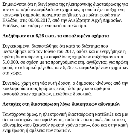
Σημειώνεται ότι η διενέργεια της ηλεκτρονικής διασταύρωσης για
τον εντοπισμό ανασφάλιστων οχημάτων, η οποία έχει αυξημένη
κοινωνική σημασία, πραγματοποιήθηκε για πρώτη φορά στην
Ελλάδα, στις 06.06.2017, από την Ανεξάρτητη Αρχή Δημοσίων
Εσόδων, και επέφερε ένα απτό αποτέλεσμα.
Αυξήθηκαν στα 6,26 εκατ. τα ασφαλισμένα οχήματα
Συγκεκριμένα, διαπιστώθηκε ότι κατά το διάστημα που
μεσολάβησε από τον Ιούνιο του 2017, οπότε και διενεργήθηκε η
πρώτη διασταύρωση, οι ασφαλίσεις οχημάτων αυξήθηκαν κατά
510.000, σε σχέση με τα προηγούμενα έτη, αγγίζοντας, για πρώτη
φορά, το ιστορικό μέγεθος των 6,26 εκ. ασφαλισμένων οχημάτων
στη χώρα.
Συνεπώς, χάρη στη νέα αυτή δράση, ο δημόσιος κίνδυνος από την
κυκλοφορία στους δρόμους ενός τόσο μεγάλου αριθμού
ανασφάλιστων οχημάτων, μειώθηκε δραστικά.
Αστοχίες στη διασταύρωση λόγω διοικητικών αδυναμιών
Ταυτόχρονα όμως, η ηλεκτρονική διασταύρωση κατέδειξε και μια
σειρά αστοχιών που οφείλονται, τόσο σε εσωτερικές διοικητικές
αδυναμίες -που ξεκινούν αρκετά χρόνια πριν–, όσο και στην κακή
ενημέρωση ή αμέλεια των πολιτών.