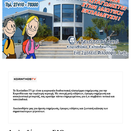
Το KorinthosTV.gr είναι η κορυφαία διαδικτυακή πλατφόρμα ενημέρωσης για την
Κορινθία και την ευρύτερη περιοχή. Με συνεχή ροή ειδήσεων, έγκυρη ενημέρωση και
αποκλειστικά ρεπορτάζ, σας κρατάμε πάντα ενημερωμένους για ό,τι συμβαίνει τοπικά και
πανελλαδικά.
Ακολουθήστε μας για άμεση ενημέρωση, έγκυρες ειδήσεις και ζωντανή κάλυψη των
σημαντικότερων γεγονότων.