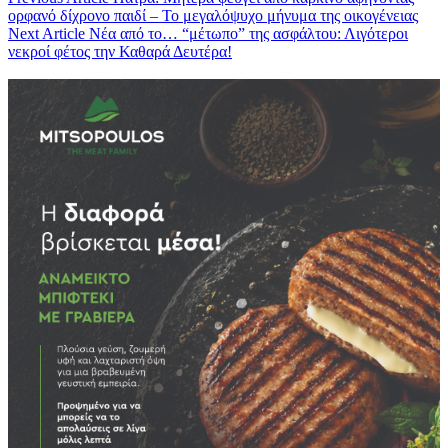
ορφανό δίχρονο παιδί – Το μεγαλόψυχο μήνυμα της οικογένειας
Next Article
Νέα από το… “μέτωπο” της ασφάλτου: Λιγότεροι
νεκροί φέτος την Καθαρά Δευτέρα!