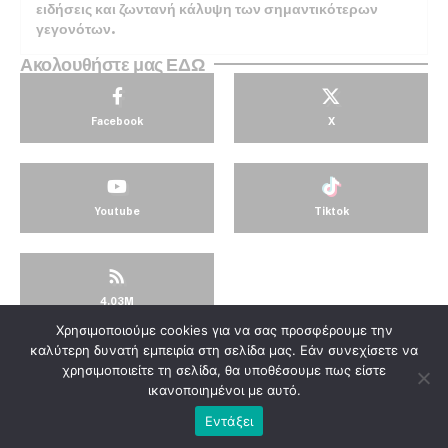
ειδήσεις και ζωντανή κάλυψη των σημαντικότερων
γεγονότων.
Ακολουθήστε μας ΕΔΩ
Facebook
X
Youtube
Tiktok
4.03M
Χρησιμοποιούμε cookies για να σας προσφέρουμε την
© KorinthosTV @2025
καλύτερη δυνατή εμπειρία στη σελίδα μας. Εάν συνεχίσετε να
χρησιμοποιείτε τη σελίδα, θα υποθέσουμε πως είστε
ικανοποιημένοι με αυτό.
Εντάξει