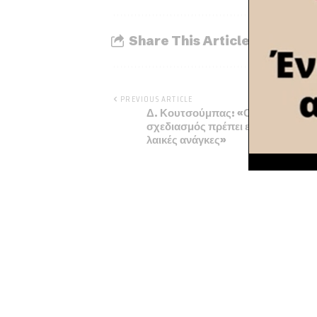
Share This Article
PREVIOUS ARTICLE
Δ. Κουτσούμπας: «Ο ενεργειακός
σχεδιασμός πρέπει εξυπηρετεί τις
λαικές ανάγκες»