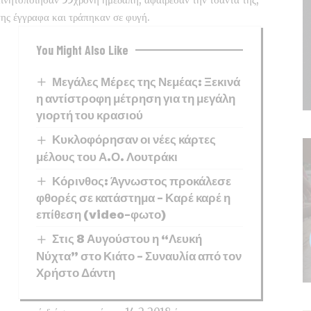
της έγγραφα και τράπηκαν σε φυγή.
You Might Also Like
Μεγάλες Μέρες της Νεμέας: Ξεκινά
η αντίστροφη μέτρηση για τη μεγάλη
γιορτή του κρασιού
Κυκλοφόρησαν οι νέες κάρτες
μέλους του Α.Ο. Λουτράκι
Κόρινθος: Άγνωστος προκάλεσε
φθορές σε κατάστημα – Καρέ καρέ η
επίθεση (video-φωτο)
Στις 8 Αυγούστου η “Λευκή
Νύχτα” στο Κιάτο – Συναυλία από τον
Χρήστο Δάντη