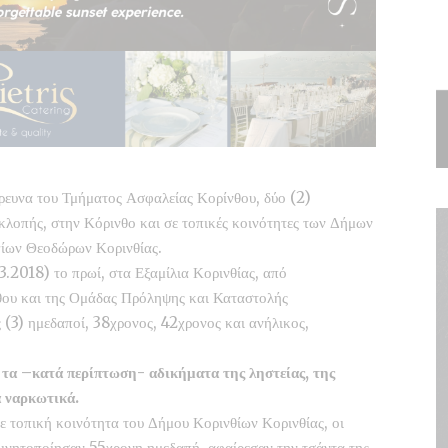
ρευνα του Τμήματος Ασφαλείας Κορίνθου, δύο (2)
 κλοπής, στην Κόρινθο και σε τοπικές κοινότητες των Δήμων
ίων Θεοδώρων Κορινθίας.
.3.2018) το πρωί, στα Εξαμίλια Κορινθίας, από
θου και της Ομάδας Πρόληψης και Καταστολής
 (3) ημεδαποί, 38χρονος, 42χρονος και ανήλικος,
 τα –κατά περίπτωση- αδικήματα της ληστείας, της
α ναρκωτικά.
σε τοπική κοινότητα του Δήμου Κορινθίων Κορινθίας, οι
κινητοποίησαν 55χρονη ημεδαπή, αφαίρεσαν την τσάντα της,