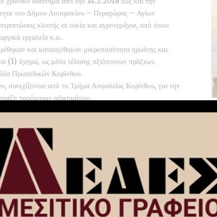
ο χρονικό διάστημα από την 14.2.2018 έως και την
νότητα του Δήμου Λουτρακίου – Περαχώρας – Αγίων
περιπτώσεις κλοπής σε οικία και αγροτεμάχια, από όπου
ωργικά εργαλεία κ.α..
, βρέθηκαν και κατασχέθηκαν μικροποσότητα ηρωίνης και
ένα (1) όχημα, ως μέσο τέλεσης αξιόποινων πράξεων.
ελέα Πρωτοδικών Κορίνθου.
γο, συνεχίζονται από το Τμήμα Ασφαλείας Κορίνθου, για την
άπραξη παρόμοιων αδικημάτων.