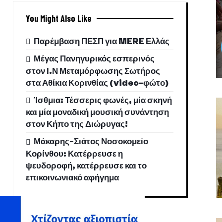
You Might Also Like
Παρέμβαση ΠΕΣΠ για MERE Ελλάς
Μέγας Πανηγυρικός εσπερινός
στον Ι.Ν Μεταμόρφωσης Σωτήρος
στα Αθίκια Κορινθίας (video-φώτο)
Ίσθμια: Τέσσερις φωνές, μία σκηνή
και μία μοναδική μουσική συνάντηση
στον Κήπο της Διώρυγας!
Μάκαρης-Σιάτος Νοσοκομείο
Κορίνθου: Κατέρρευσε η
ψευδοροφή, κατέρρευσε και το
επικοινωνιακό αφήγημα