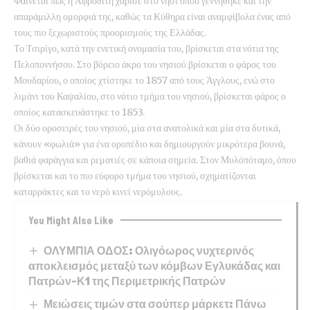
Φαίνεται πως η Αφροδίτη χάρισε στο νησί όπου γεννήθηκε και την
απαράμιλλη ομορφιά της, καθώς τα Κύθηρα είναι αναμφίβολα ένας από
τους πιο ξεχωριστούς προορισμούς της Ελλάδας.
Το Τσιρίγο, κατά την ενετική ονομασία του, βρίσκεται στα νότια της
Πελοποννήσου. Στο βόρειο άκρο του νησιού βρίσκεται ο φάρος του
Μουδαρίου, ο οποίος χτίστηκε το 1857 από τους Άγγλους, ενώ στο
λιμάνι του Καψαλίου, στο νότιο τμήμα του νησιού, βρίσκεται φάρος ο
οποίος κατασκευάστηκε το 1853.
Οι δύο οροσειρές του νησιού, μία στα ανατολικά και μία στα δυτικά,
κάνουν «φωλιά» για ένα οροπέδιο και δημιουργούν μικρότερα βουνά,
βαθιά φαράγγια και ρεματιές σε κάποια σημεία. Στον Μυλόπόταμο, όπου
βρίσκεται και το πιο εύφορο τμήμα του νησιού, σχηματίζονται
καταρράκτες και το νερό κινεί νερόμυλους.
You Might Also Like
ΟΛΥΜΠΙΑ ΟΔΟΣ: Ολιγόωρος νυχτερινός
αποκλεισμός μεταξύ των κόμβων Εγλυκάδας και
Πατρών-Κ1 της Περιμετρικής Πατρών
Μειώσεις τιμών στα σούπερ μάρκετ: Πάνω