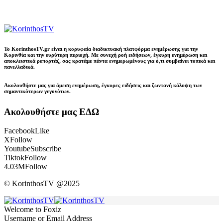
Το KorinthosTV.gr είναι η κορυφαία διαδικτυακή πλατφόρμα ενημέρωσης για την
Κορινθία και την ευρύτερη περιοχή. Με συνεχή ροή ειδήσεων, έγκυρη ενημέρωση και
αποκλειστικά ρεπορτάζ, σας κρατάμε πάντα ενημερωμένους για ό,τι συμβαίνει τοπικά και
πανελλαδικά.
Ακολουθήστε μας για άμεση ενημέρωση, έγκυρες ειδήσεις και ζωντανή κάλυψη των
σημαντικότερων γεγονότων.
Ακολουθήστε μας ΕΔΩ
Facebook
Like
X
Follow
Youtube
Subscribe
Tiktok
Follow
4.03M
Follow
© KorinthosTV @2025
Welcome to Foxiz
Username or Email Address