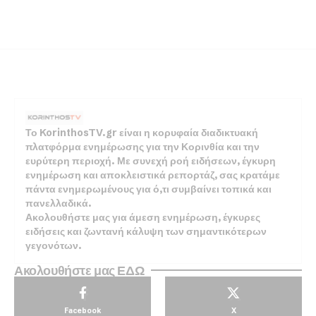
Το KorinthosTV.gr είναι η κορυφαία διαδικτυακή
πλατφόρμα ενημέρωσης για την Κορινθία και την
ευρύτερη περιοχή. Με συνεχή ροή ειδήσεων, έγκυρη
ενημέρωση και αποκλειστικά ρεπορτάζ, σας κρατάμε
πάντα ενημερωμένους για ό,τι συμβαίνει τοπικά και
πανελλαδικά.
Ακολουθήστε μας για άμεση ενημέρωση, έγκυρες
ειδήσεις και ζωντανή κάλυψη των σημαντικότερων
γεγονότων.
Ακολουθήστε μας ΕΔΩ
Facebook
X