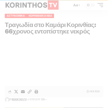
Aa
ΑΣΤΥΝΟΜΙΚΆ
ΚΟΡΙΝΘΙΑΚΆ ΝΈΑ
Τραγωδία στο Καμάρι Κορινθίας:
66χρονος εντοπίστηκε νεκρός
1 MIN READ
BY
KORINTHOSTV
3 ΙΟΥΛΊΟΥ 2026