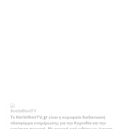
Το KorinthosTV.gr είναι η κορυφαία διαδικτυακή
πλατφόρμα ενημέρωσης για την Κορινθία και την
ευρύτερη περιοχή. Με συνεχή ροή ειδήσεων, έγκυρη