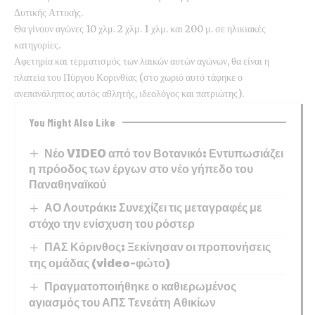
Δυτικής Αττικής.
Θα γίνουν αγώνες 10 χλμ. 2 χλμ. 1 χλμ. και 200 μ. σε ηλικιακές
κατηγορίες.
Αφετηρία και τερματισμός των λαικών αυτών αγώνων, θα είναι η
πλατεία του Πύργου Κορινθίας (στο χωριό αυτό τάφηκε ο
ανεπανάληπτος αυτός αθλητής, ιδεολόγος και πατριώτης).
You Might Also Like
Νέο VIDEO από τον Βοτανικό: Εντυπωσιάζει
η πρόοδος των έργων στο νέο γήπεδο του
Παναθηναϊκού
ΑΟ Λουτράκι: Συνεχίζει τις μεταγραφές με
στόχο την ενίσχυση του ρόστερ
ΠΑΣ Κόρινθος: Ξεκίνησαν οι προπονήσεις
της ομάδας (video-φώτο)
Πραγματοποιήθηκε ο καθιερωμένος
αγιασμός του ΑΠΣ Τενεάτη Αθικίων