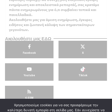
ενημέρωση και αποκλειστικά ρεπορτάζ, σας κρατάμε
πάντα ενημερωμένους για ό,τι συμβαίνει τοπικά και
πανελλαδικά.
Ακολουθήστε μας για άμεση ενημέρωση, έγκυρες
ειδήσεις και ζωντανή κάλυψη των σημαντικότερων
γεγονότων.
Ακολουθήστε μας ΕΔΩ
Facebook
X
Youtube
Tiktok
4.03M
Χρησιμοποιούμε cookies για να σας προσφέρουμε την
© KorinthosTV @2025
καλύτερη δυνατή εμπειρία στη σελίδα μας. Εάν συνεχίσετε να