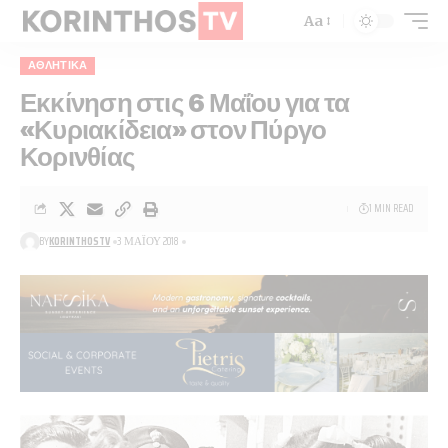
Aa
ΑΘΛΗΤΙΚΑ
Εκκίνηση στις 6 Μαΐου για τα
«Κυριακίδεια» στον Πύργο
Κορινθίας
1 MIN READ
BY
KORINTHOSTV
3 ΜΑΪ́ΟΥ 2018