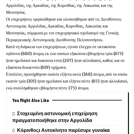
Αργολίδας, της Αρκαδίας, της Κορινθίας, της Λακωνίας και της
Μεσσηνίας.
Οι επιχειρήσεις οργανώθηκαν και υλοποιήθηκαν από τις Διευθύνσεις
Αστυνομίας Αργολίδας, Αρκαδίας, Κορινθίας, Λακωνίας και
Μεσσηνίας, σύμφωνα με τον επιχειρησιακό σχεδιασμό της Γενικής
Περιφερειακής Αστυνομικής Διεύθυνσης Πελοποννήσου.
Κατά τη διάρκεια των επιχειρήσεων, έγιναν έλεγχοι σε οκτακόσια
ογδόντα (880) άτομα, εκ των οποίων εξακόσια εβδομήντα τρία (673)
ήταν ημεδαποί και διακόσια επτά (207) ήταν αλλοδαποί, καθώς και σε
εξακόσια δεκαεννέα (619) οχήματα.
Επιπλέον, προσήχθησαν εκατόν εξήντα οκτώ (168) άτομα, από τα οποία
εκατόν τρία (103) ήταν ημεδαποί και εξήντα πέντε (65) ήταν αλλοδαποί,
ενώ συνελήφθησαν εβδομήντα πέντε (75) άτομα.
You Might Also Like
Στοχευμένη αστυνομική επιχείρηση
πραγματοποιήθηκε στην Αργολίδα
Κόρινθος: Αυτοκίνητο παρέσυρε γυναίκα