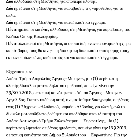
Δύο
αλλοδαποί στη Μεσσηνία, για απόπειρα κλοπής.
Δύο
ημεδαποί στη Μεσσηνία, για παραβάσεις της νομοθεσίας για τα
όπλα.
Δύο
ημεδαποί στη Μεσσηνία, για καταδικαστικά έγγραφα.
Πέντε
ημεδαποί και
ένας
αλλοδαπός στη Μεσσηνία, για παραβάσεις του
Κώδικα Οδικής Κυκλοφορίας.
Πέντε
αλλοδαποί στη Μεσσηνία, οι οποίοι διέμεναν παράνομα στη χώρα
και σε βάρος τους θα κινηθεί η διοικητική διαδικασία επιστροφής τους,
εκ των οποίων ο ένας από αυτούς και για καταδικαστικό έγγραφο.
Εξιχνιάστηκαν:
Από το Τμήμα Ασφαλείας Άργους-Μυκηνών, μία (1) περίπτωση
κλοπής δίκυκλου μοτοποδηλάτου ημεδαπού, που είχε γίνει την
29/30.5.2018, σε τοπική κοινότητα του Δήμου Άργους- Μυκηνών
Αργολίδας. Για την υπόθεση αυτή, σχηματίσθηκε δικογραφία, σε βάρος
ενός (1) 26χρονου αλλοδαπού, υπηκόου Αλβανίας, για κλοπή, ενώ το
δίκυκλο μοτοποδήλατο βρέθηκε και αποδόθηκε στον ιδιοκτήτη του.
Από το Αστυνομικό Τμήμα Ξυλοκάστρου – Ευρωστίνης, μία (1)
περίπτωση ληστείας σε βάρος ημεδαπών, που είχε γίνει την 13.9.2013,
σε τοπική κοινότητα του Δήμου Ξυλοκάστρου – Ευρωστίνης. Για την