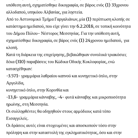
υπόθεση αυτή, σχηματίσθηκε δικογραφία, σε βάρος ενός (1) 33χρονου
αλλοδαπού, υπηκόου Αλβανίας, για ληστεία.
Από το Αστυνομικό Τμήμα Γαργαλιάνων, μία (1) περίπτωση κλοπής σε
κατάστημα ημεδαπού, που είχε γίνει την 6.2.2018, σε τοπική κοινότητα
του Δήμου Πύλου- Νέστορος Μεσσηνίας. Για την υπόθεση αυτή,
σχηματίσθηκε δικογραφία, σε βάρος ενός (1) 24χρονου ημεδαπού, για
κλοπή.
Κατά τη διάρκεια της επιχείρησης, βεβαιώθηκαν συνολικά τριακόσιες
δέκα (310) παραβάσεις του Κώδικα Οδικής Κυκλοφορίας, ενώ
κατασχέθηκαν:
-3.571- γραμμάρια λαθραίου καπνού και κυνηγετικό όπλο, στην
Αργολίδα,
κυνηγετικό όπλο, στην Κορινθία και
-13,8- γραμμάρια κάνναβης, -4- φυτά κάνναβης και μικροποσότητα
ηρωίνης, στη Μεσσηνία.
Οι συλληφθέντες θα οδηγηθούν στους αρμόδιους κατά τόπο
Εισαγγελείς.
Οι δράσεις αυτές είναι στοχευμένες και αποσκοπούν τόσο στην
πρόληψη και στην καταστολή της εγκληματικότητας, όσο και στην