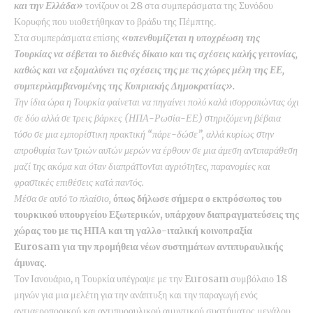
και την Ελλάδα»
τονίζουν οι 28 στα συμπεράσματα της Συνόδου
Κορυφής που υιοθετήθηκαν το βράδυ της Πέμπτης.
Στα συμπεράσματα επίσης
«υπενθυμίζεται η υποχρέωση της
Τουρκίας να σέβεται το διεθνές δίκαιο και τις σχέσεις καλής γειτονίας,
καθώς και να εξομαλύνει τις σχέσεις της με τις χώρες μέλη της ΕΕ,
συμπεριλαμβανομένης της Κυπριακής Δημοκρατίας».
Την ίδια ώρα η Τουρκία φαίνεται να πηγαίνει πολύ καλά ισορροπώντας όχι
σε δύο αλλά σε τρεις βάρκες (ΗΠΑ-Ρωσία-ΕΕ) στηριζόμενη βέβαια
τόσο σε μια εμπορίστικη πρακτική “πάρε-δώσε”, αλλά κυρίως στην
απροθυμία των τριών αυτών μερών να έρθουν σε μια άμεση αντιπαράθεση
μαζί της ακόμα και όταν διαπράττονται αγριότητες, παρανομίες και
φραστικές επιθέσεις κατά παντός.
Μέσα σε αυτό το πλαίσιο,
όπως δήλωσε σήμερα ο εκπρόσωπος του
τουρκικού υπουργείου Εξωτερικών, υπάρχουν διαπραγματεύσεις της
χώρας του με τις ΗΠΑ και τη γαλλο-ιταλική κοινοπραξία
Eurosam για την προμήθεια νέων συστημάτων αντιπυραυλικής
άμυνας.
Τον Ιανουάριο, η Τουρκία υπέγραψε με την Eurosam συμβόλαιο 18
μηνών για μια μελέτη για την ανάπτυξη και την παραγωγή ενός
αντιαεροπορικού και αντιπυραυλικού αμυντικού συστήματος μεγάλου