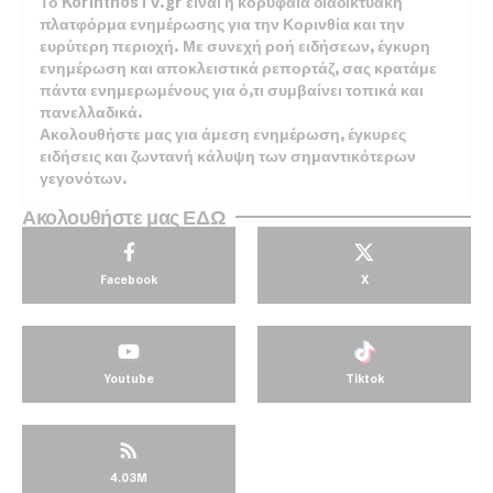
Το KorinthosTV.gr είναι η κορυφαία διαδικτυακή
πλατφόρμα ενημέρωσης για την Κορινθία και την
ευρύτερη περιοχή. Με συνεχή ροή ειδήσεων, έγκυρη
ενημέρωση και αποκλειστικά ρεπορτάζ, σας κρατάμε
πάντα ενημερωμένους για ό,τι συμβαίνει τοπικά και
πανελλαδικά.
Ακολουθήστε μας για άμεση ενημέρωση, έγκυρες
ειδήσεις και ζωντανή κάλυψη των σημαντικότερων
γεγονότων.
Ακολουθήστε μας ΕΔΩ
Facebook
X
Youtube
Tiktok
4.03M