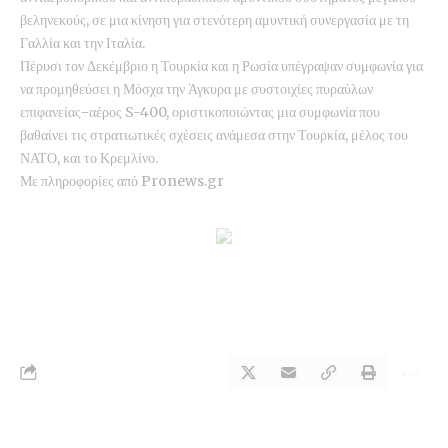
βεληνεκούς, σε μια κίνηση για στενότερη αμυντική συνεργασία με τη
Γαλλία και την Ιταλία.
Πέρυσι τον Δεκέμβριο η Τουρκία και η Ρωσία υπέγραψαν συμφωνία για
να προμηθεύσει η Μόσχα την Άγκυρα με συστοιχίες πυραύλων
επιφανείας-αέρος S-400, οριστικοποιώντας μια συμφωνία που
βαθαίνει τις στρατιωτικές σχέσεις ανάμεσα στην Τουρκία, μέλος του
ΝΑΤΟ, και το Κρεμλίνο.
Με πληροφορίες από
Pronews.gr