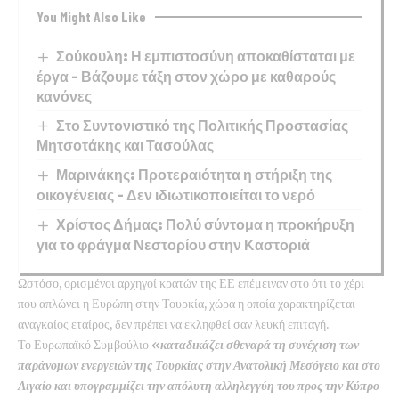
You Might Also Like
Σούκουλη: Η εμπιστοσύνη αποκαθίσταται με
έργα – Βάζουμε τάξη στον χώρο με καθαρούς
κανόνες
Στο Συντονιστικό της Πολιτικής Προστασίας
Μητσοτάκης και Τασούλας
Μαρινάκης: Προτεραιότητα η στήριξη της
οικογένειας – Δεν ιδιωτικοποιείται το νερό
Χρίστος Δήμας: Πολύ σύντομα η προκήρυξη
για το φράγμα Νεστορίου στην Καστοριά
Ωστόσο, ορισμένοι αρχηγοί κρατών της ΕΕ επέμειναν στο ότι το χέρι
που απλώνει η Ευρώπη στην Τουρκία, χώρα η οποία χαρακτηρίζεται
αναγκαίος εταίρος, δεν πρέπει να εκληφθεί σαν λευκή επιταγή.
Το Ευρωπαϊκό Συμβούλιο
«καταδικάζει σθεναρά τη συνέχιση των
παράνομων ενεργειών της Τουρκίας στην Ανατολική Μεσόγειο και στο
Αιγαίο και υπογραμμίζει την απόλυτη αλληλεγγύη του προς την Κύπρο