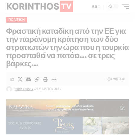
Aa
ΠΟΛΙΤΙΚΉ
Φραστική καταδίκη από την ΕΕ για
την παράνομη κράτηση των δύο
στρατιωτών την ώρα που η τουρκία
προσπαθεί να πατάει… σε τρεις
βάρκες…
4 MIN READ
BY
KORINTHOSTV
23 ΜΑΡΤΊΟΥ 2018