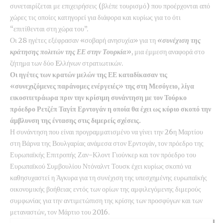
συνεταιρίζεται με επιχειρήσεις (βλέπε τουρισμό) που προέρχονται από
χώρες τις οποίες κατηγορεί για διάφορα και κυρίως για το ότι
“επιτίθενται στη χώρα του”.
Οι 28 ηγέτες εξέφρασαν «σοβαρή ανησυχία» για τη
«συνέχιση της
κράτησης πολιτών της ΕΕ στην Τουρκία»
, μια έμμεση αναφορά στο
ζήτημα των δύο Eλλήνων στρατιωτικών.
Οι ηγέτες των κρατών μελών της ΕΕ καταδίκασαν τις
«συνεχιζόμενες παράνομες ενέργειές» της στη Μεσόγειο, λίγα
εικοσιτετράωρα πριν την κρίσιμη συνάντηση με τον Τούρκο
πρόεδρο Ρετζέπ Ταγίπ Ερντογάν η οποία θα έχει ως κύριο σκοπό την
άμβλυνση της έντασης στις διμερείς σχέσεις.
Η συνάντηση που είναι προγραμματισμένο να γίνει την 26η Μαρτίου
στη Βάρνα της Βουλγαρίας ανάμεσα στον Ερντογάν, τον πρόεδρο της
Ευρωπαϊκής Επιτροπής Ζαν-Κλοντ Γιούνκερ και τον πρόεδρο του
Ευρωπαϊκού Συμβουλίου Ντόναλντ Τουσκ έχει κυρίως σκοπό να
καθησυχαστεί η Άγκυρα για τη συνέχιση της υπεσχημένης ευρωπαϊκής
οικονομικής βοήθειας εντός των ορίων της αμφιλεγόμενης διμερούς
συμφωνίας για την αντιμετώπιση της κρίσης των προσφύγων και των
μεταναστών, τον Μάρτιο του 2016.