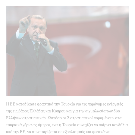
Η ΕΕ καταδίκασε φραστικά την Τουρκία για τις παράνομες ενέργειές
της εις βάρος Ελλάδας και Κύπρου και για την αιχμαλωσία των δύο
Ελλήνων στρατιωτικών. Ωστόσο οι 2 στρατιωτικοί παραμένουν στα
τουρκικά χέρια ως όμηροι, ενώ η Τουρκία συνεχίζει να παίρνει κονδύλια
από την ΕΕ, να συνεταιρίζεται σε εξοπλισμούς και φυσικά να