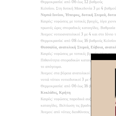
Θερμοκρασία: από 06 έως 12 βαθμούς
Κελσίου. Στη δυτική Μακεδονία 3 με 4 βαθμο
Νησιά Ιονίου, Ήπειρος, δυτική Στερεά, δυτ
Καιρός: νεφώσεις με τοπικές βροχές, λίγα χιονι
πρωινές ώρες σποραδικές καταιγίδες. Βαθμιαί
Άνεμοι: νοτιοανατολικοί 3 με 4 και στο Ιόνιο
Θερμοκρασία: από 08 έως 16 βαθμούς Κελσίου
Θεσσαλία, ανατολική Στερεά, Εύβοια, ανατ
Καιρός: νεφώσεις με τοπικές βροχές, λίγα χιον
Πιθανότητα σποραδικών καταιγίδων στην ανατ
το απόγευμα.
Άνεμοι: στα βόρεια ανατολικοί βορειοανατολικ
νοτιά νότιοι νοτιοδυτικοί 3 με 4 μποφόρ.
Θερμοκρασία: από 06 έως 16 βαθμούς Κελσίου.
Κυκλάδες, Κρήτη
Καιρός: νεφώσεις παροδικά αυξημένες με τοπικ
καταιγίδες. Βελτίωση τις βραδινές ώρες.
Άνεμοι: από νότιες διευθύνσεις 3 με 5 μποφόρ.