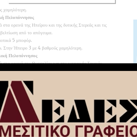
ύς χαμηλότερη.
ική Πελοπόννησος
ά στα ορεινά της Ηπείρου και της δυτικής Στερεάς και τις
α βελτίωση από το απόγευμα.
 τοπικά 5 μποφόρ.
. Στην Ήπειρο 3 με 4 βαθμούς χαμηλότερη.
ολική Πελοπόννησος
ιά στα ορεινά της Θεσσαλίας και της κεντρικής Στερεάς.
ολική Θεσσαλία και τις Σποράδες. Βαθμιαία εξασθένηση από
οί 4 με 5 και τοπικά 6 μποφόρ με βαθμιαία εξασθένηση. Στα
 Στα βόρεια η μέγιστη 2 με 3 βαθμούς χαμηλότερη.
ές βροχές και τις πρωινές ώρες στα ανατολικά σποραδικές