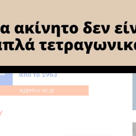
.
ικές καταιγίδες. Τα φαινόμενα θα είναι κατά τόπους έντονα
ί 4 με 6 και στα νοτιά νότιοι νοτιοανατολικοί 4 με 5
 Στα βόρεια 3 με 4 βαθμούς χαμηλότερη.