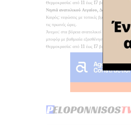
Θερμοκρασία: από 11 έως 17 βαθμούς Κελσίου
Νησιά ανατολικού Αιγαίου, Δωδεκάνησα
Καιρός: νεφώσεις με τοπικές βροχές και σποραδ
τις πρωινές ώρες.
Άνεμοι: στα βόρεια ανατολικοί βορειοανατολικο
μποφόρ με βαθμιαία εξασθένηση.
Θερμοκρασία: από 11 έως 17 βαθμούς Κελσίου.