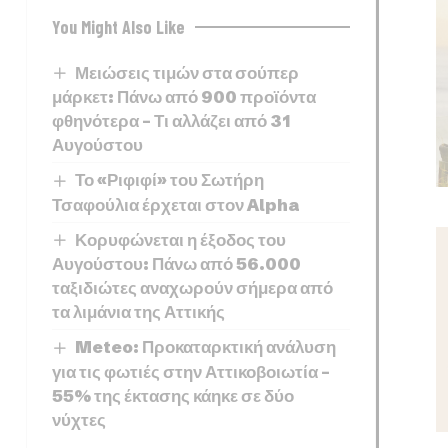
You Might Also Like
Μειώσεις τιμών στα σούπερ
μάρκετ: Πάνω από 900 προϊόντα
φθηνότερα – Τι αλλάζει από 31
Αυγούστου
Το «Ριφιφί» του Σωτήρη
Τσαφούλια έρχεται στον Alpha
Κορυφώνεται η έξοδος του
Αυγούστου: Πάνω από 56.000
ταξιδιώτες αναχωρούν σήμερα από
τα λιμάνια της Αττικής
Meteo: Προκαταρκτική ανάλυση
για τις φωτιές στην Αττικοβοιωτία –
55% της έκτασης κάηκε σε δύο
νύχτες