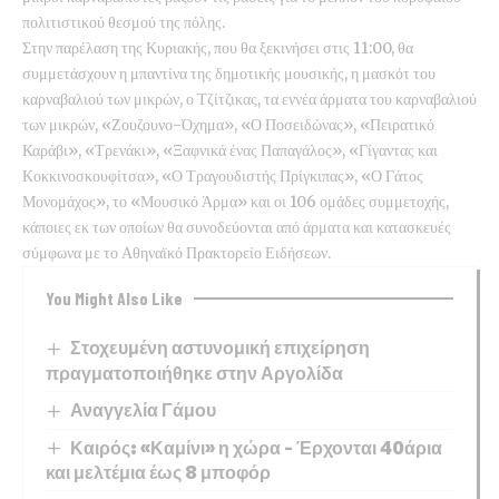
πολιτιστικού θεσμού της πόλης.
Στην παρέλαση της Κυριακής, που θα ξεκινήσει στις 11:00, θα
συμμετάσχουν η μπαντίνα της δημοτικής μουσικής, η μασκότ του
καρναβαλιού των μικρών, ο Τζίτζικας, τα εννέα άρματα του καρναβαλιού
των μικρών, «Ζουζουνο-Όχημα», «Ο Ποσειδώνας», «Πειρατικό
Καράβι», «Τρενάκι», «Ξαφνικά ένας Παπαγάλος», «Γίγαντας και
Κοκκινοσκουφίτσα», «Ο Τραγουδιστής Πρίγκιπας», «Ο Γάτος
Μονομάχος», το «Μουσικό Άρμα» και οι 106 ομάδες συμμετοχής,
κάποιες εκ των οποίων θα συνοδεύονται από άρματα και κατασκευές
σύμφωνα με το Αθηναϊκό Πρακτορείο Ειδήσεων.
You Might Also Like
Στοχευμένη αστυνομική επιχείρηση
πραγματοποιήθηκε στην Αργολίδα
Αναγγελία Γάμου
Καιρός: «Καμίνι» η χώρα – Έρχονται 40άρια
και μελτέμια έως 8 μποφόρ