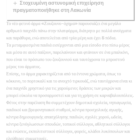
Στοχευμένη αστυνομική επιχείρηση
πραγματοποιήθηκε στη Λακωνία
Το νέο φετινό άρμα «Ζουζουνο-όχημα» παρουσιάζει ένα μεγάλο
αρθρωτό παιχνίδι πάνω στην πλατφόρμα, διάτρητο με πολλά ανοίγματα
και παράθυρα, ενώ αποτελείται από τρία μέρη και έχει 8 πόδια.
Τα μεταμφιεσμένα παιδιά εισέρχονται από μια είσοδο στο πίσω μέρος
και μέσα σε αυτό παίζουν, παρελαύνουν και φτάνουν σε ένα μπαλκόνι,
που είναι το πρόσωπο του ζουζουνιού και ταυτόχρονα το μπροστινό
μέρος του άρματος.
Επίσης, το άρμα χαρακτηρίζεται από τα έντονα χρώματα, όπως το
κόκκινο, το πορτοκαλί και το ανοιχτό τιρκουάζ, ενώ ταυτόχρονα είναι κι
ένα παιχνίδι χρηστικό για τις χαρούμενες δράσεις των μικρών και
μπορεί εύκολα να προσαρμοστεί και για τη χρήση σε καρναβαλουπόλεις.
Φέτος στην παρέλαση θα συμμετέχουν δημοτικά σχολεία, νηπιαγωγεία,
παιδικοί και βρεφονηπιακοί σταθμοί, κέντρα προσχολικής αγωγής,
κέντρα δημιουργικής απασχόλησης παιδιών, σχολές χορού, ωδεία,
κέντρα ξενόγλωσσων σπουδών, τοπικοί σύλλογοι, αθλητικοί σύλλογοι
και ενώσεις, εκπολιτιστικοί σύλλογοι, φορείς, κλάδοι λυκόπουλων και
ελεύθερες συμμετοχές.