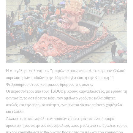
Η «μεγάλη παρέλαση των “μικρών”» όπως αποκαλείται η καρναβαλική
παρέλαση των παιδιών στην Πάτρα θα γίνει αυτή την Κυριακή 11
Φεβρουαρίου στους κεντρικούς δρόμους της πόλης.
Οι περισσότεροι από τους 13.000 μικρούς καρναβαλιστές, με εφόδια τη
φαντασία, το αστείρευτο κέφι, τον αμείωτο χορό, τις καλαίσθητες
στολές και την ευρηματικότητα, αναμένεται να σκορπίσουν χαμόγελα
και ελπίδα.
Άλλωστε, το καρναβάλι των παιδιών χαρακτηρίζεται ελπιδοφόρα
προοπτική του πατρινού καρναβαλιού, αφού μέσα από τις δράσεις του οι
μικροί καρναβαλιστές βάζουν τις βάσεις για το μέλλον του κορυφαίου