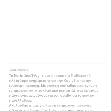
Το KorinthosTV.gr είναι η κορυφαία διαδικτυακή
πλατφόρμα ενημέρωσης για την Κορινθία και την
ευρύτερη περιοχή. Με συνεχή ροή ειδήσεων, έγκυρη
ενημέρωση και αποκλειστικά ρεπορτάζ, σας κρατάμε
πάντα ενημερωμένους για ό,τι συμβαίνει τοπικά και
πανελλαδικά.
Ακολουθήστε μας για άμεση ενημέρωση, έγκυρες
ειδήσεις και ζωντανή κάλυψη των σημαντικότερων