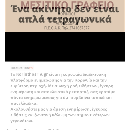
ΈΚΤΑΚΤΟ
Πέντε σεισμικές δονήσεις σήμερα
στην Κορινθία
10 ΙΑΝΟΥΑΡΊΟΥ 2018
Το KorinthosTV.gr είναι η κορυφαία διαδικτυακή
πλατφόρμα ενημέρωσης για την Κορινθία και την
ευρύτερη περιοχή. Με συνεχή ροή ειδήσεων, έγκυρη
ενημέρωση και αποκλειστικά ρεπορτάζ, σας κρατάμε
πάντα ενημερωμένους για ό,τι συμβαίνει τοπικά και
πανελλαδικά.
Ακολουθήστε μας για άμεση ενημέρωση, έγκυρες
ειδήσεις και ζωντανή κάλυψη των σημαντικότερων
γεγονότων.