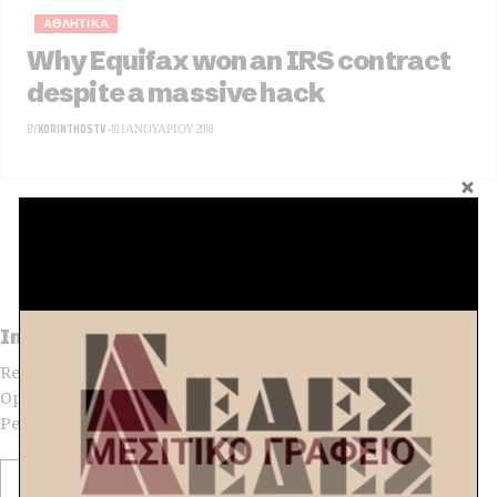
ΑΘΛΗΤΙΚΑ
Why Equifax won an IRS contract
despite a massive hack
BY
KORINTHOSTV
10 ΙΑΝΟΥΑΡΊΟΥ 2018
Newsletter
Sign up for our newsletter and be the first to access our latest articles!
[mc4wp_form]
Impressive Mobile First Website Builder
Ready for Core Web Vitals, Support for Elementor, With 1000+
Options Allows to Create Any Imaginable Website. It is the
Perfect Choice for Professional Publishers.
Explore Now