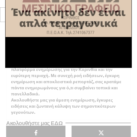
Explore Now
Το KorinthosTV.gr είναι η κορυφαία διαδικτυακή
πλατφόρμα ενημέρωσης για την Κορινθία και την
ευρύτερη περιοχή. Με συνεχή ροή ειδήσεων, έγκυρη
ενημέρωση και αποκλειστικά ρεπορτάζ, σας κρατάμε
πάντα ενημερωμένους για ό,τι συμβαίνει τοπικά και
πανελλαδικά.
Ακολουθήστε μας για άμεση ενημέρωση, έγκυρες
ειδήσεις και ζωντανή κάλυψη των σημαντικότερων
γεγονότων.
Ακολουθήστε μας ΕΔΩ