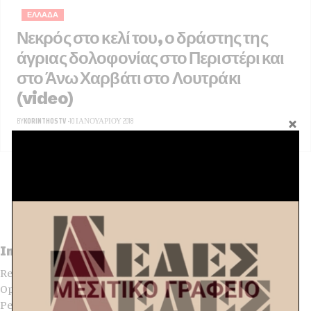
ΕΛΛΆΔΑ
Νεκρός στο κελί του, ο δράστης της
άγριας δολοφονίας στο Περιστέρι και
στο Άνω Χαρβάτι στο Λουτράκι
(video)
BY
KORINTHOSTV
10 ΙΑΝΟΥΑΡΊΟΥ 2018
Newsletter
Sign up for our newsletter and be the first to access our latest articles!
[mc4wp_form]
Impressive Mobile First Website Builder
Ready for Core Web Vitals, Support for Elementor, With 1000+
Options Allows to Create Any Imaginable Website. It is the
Perfect Choice for Professional Publishers.