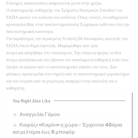
Επίσημες ανακοινώσεις αναμένονται μέσα στην ημέρα.
Ο αναπληρωτής καθηγητής του Τμήματος Θεατρικών Σπουδών του
ΕΚΠΑ κρούει τον κώδωνα του κινδύνου. Όπως τονίζει, τα καθημερινά
κρουσμάτα βίας στην πανεπιστημιούπολη Ζωγράφου εκθέτουν όλη την
πανεπιστημιακή κοινότητα.
Για παράδειγμα, την περασμένη Τετάρτη 24 Ιανουαρίου, φοιτητής του
ΕΚΠΑ έπεσε θύμα ληστείας. Μαχαιρώθηκε από τρία
άτομα και οδηγήθηκε στο νοσοκομείο. Την επόμενη ημέρα, τα ίδια
άτομα προπηλάκισαν και έβρισαν τον αναπληρωτή καθηγητή όταν τους
ζήτησε να φύγουν από το πανεπιστημιακό γήπεδο του τένις. Δύο
φύλακες προσέτρεξαν στο σημείο από το πανεπιστημιακό γυμναστήριο
και τον έσωσαν από τα χειρότερα, αναφέρει στην επιστολή του ο
καθηγητής.
You Might Also Like
Αναγγελία Γάμου
Καιρός: «Καμίνι» η χώρα – Έρχονται 40άρια
και μελτέμια έως 8 μποφόρ