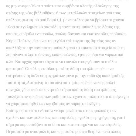
ας μην αναφερθώ στα απίστευτα συμβάντα κλοπής ολόκληρης της
στέγης της νέας βιβλιοθήκης ή των μεταλλικών στοιχείων από τους
στύλους φωτισμού από Ρομά (;), με αποτέλεσμα να βρίσκεται χρόνια
τώρα σε εγκληματικό σκοτάδι η πανεπιστημιούπολη, το δάσος της
οποίας, ειρήσθω εν παρόδω, απολαμβάνουν και εκατοντάδες περίοικοι.
Κύριε Πρύτανι, θα είναι το μεγάλο επίτευγμα της θητείας σας αν
απαλλάξετε την πανεπιστημιούπολη από τα κακοποιά στοιχεία που τη
λυμαίνονται ληστεύοντας, κακοποιώντας, εμπορευόμενοι ναρκωτικά
κ.λπ. Καταρχάς πρέπει τάχιστα να επαναλειτουργήσουν οι στύλοι
φωτισμού. Οι πύλες εισόδου μετά τη δύση του ηλίου πρέπει να
επιτρέπουν τη διέλευση οχημάτων μόνο με την επίδειξη ακαδημαϊκής
ταυτότητας.Αυτοκίνητο του πανεπιστημίου πρέπει να περιπολεί
συνεχώς γύρω από τα κεντρικά κτήρια από τη δύση του ηλίου ως
τουλάχιστον το πέρας των μαθημάτων, έχοντας μάλιστα και σειρήνα για
να χρησιμοποιηθεί ως εκφοβισμός αν παραστεί ανάγκη.
Επίσης απαιτείται ενδοσυνεννόηση ανάμεσα στους φύλακες των
σχολών και των φυλακίων, και ασφαλώς μεγαλύτερη εγρήγορση, γιατί
σήμερα παρουσιάζονται οι ίδιοι και καταπτοημένοι και ανασφαλείς.
Περισσότερο ανασφαλείς και περισσότερο εκτεθειμένοι από όλους