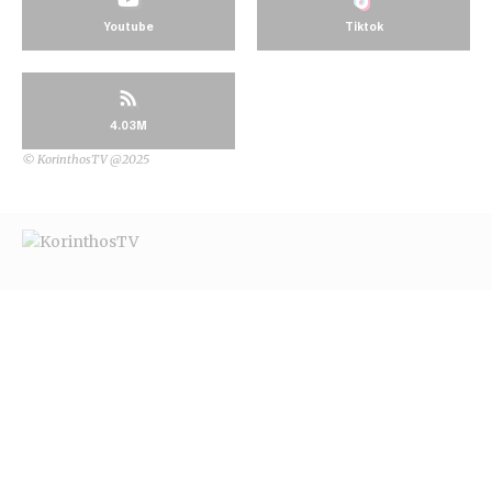
Youtube
Tiktok
4.03M
© KorinthosTV @2025