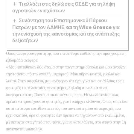
Τι αλλάζει στις δηλώσεις ΟΣΔΕ για τη λήψη
αγροτικών ενισχύσεων
Συνάντηση του Επιστημονικού Πάρκου
Πατρών με τον ΑΔΜΗΕ και τη Wise Greece για
την ενίσχυση της καινοτομίας και της ανάπτυξης
δεξιοτήτων
Όπως αναφέρουν, φοιτητής που έπεσε θύμα επίθεσης την προηγούμενη
εβδομάδα ανέφερε:
«Μου επιτέθηκαν δύο άτομα στην πανεπιστημιούπολη και μου άνοιξαν
την τσάντα υπό την απειλή μαχαιριού. Μου πήραν κινητό, γυαλιά και
λεφτά. Στην ασφάλεια, μου ανέφεραν ότι έχει γίνει και σε άλλους τρεις
φοιτητές τις τελευταίες πέντε μέρες, δηλαδή συνολικά πέντε
διαφορετικά συμβάντα μέσα σε πέντε ημέρες. Θέλω να τονίσω πως
πρέπει να προσέχουν οι φοιτητές, γιατί υπάρχει κίνδυνος. Όπως σας είπα
αυτά τα άτομα επιτίθενται εντός του πανεπιστημίου σε περιοχές που
έχει σκοτάδι, άρα οι φοιτητές δεν πρέπει να πηγαίνουν από εκεί. Εμένα,
με πέτυχαν στα γήπεδα του τένις, για να καταλάβετε, στο στενό στην 1η
πανεπιστημιούπολη».