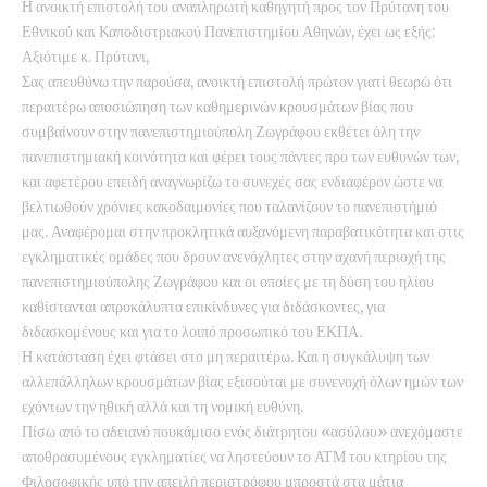
Η ανοικτή επιστολή του αναπληρωτή καθηγητή προς τον Πρύτανη του
Εθνικού και Καποδιστριακού Πανεπιστημίου Αθηνών, έχει ως εξής:
Αξιότιμε κ. Πρύτανι,
Σας απευθύνω την παρούσα, ανοικτή επιστολή πρώτον γιατί θεωρώ ότι
περαιτέρω αποσιώπηση των καθημερινών κρουσμάτων βίας που
συμβαίνουν στην πανεπιστημιούπολη Ζωγράφου εκθέτει όλη την
πανεπιστημιακή κοινότητα και φέρει τους πάντες προ των ευθυνών των,
και αφετέρου επειδή αναγνωρίζω το συνεχές σας ενδιαφέρον ώστε να
βελτιωθούν χρόνιες κακοδαιμονίες που ταλανίζουν το πανεπιστήμιό
μας. Αναφέρομαι στην προκλητικά αυξανόμενη παραβατικότητα και στις
εγκληματικές ομάδες που δρουν ανενόχλητες στην αχανή περιοχή της
πανεπιστημιούπολης Ζωγράφου και οι οποίες με τη δύση του ηλίου
καθίστανται απροκάλυπτα επικίνδυνες για διδάσκοντες, για
διδασκομένους και για το λοιπό προσωπικό του ΕΚΠΑ.
Η κατάσταση έχει φτάσει στο μη περαιτέρω. Και η συγκάλυψη των
αλλεπάλληλων κρουσμάτων βίας εξισούται με συνενοχή όλων ημών των
εχόντων την ηθική αλλά και τη νομική ευθύνη.
Πίσω από το αδειανό πουκάμισο ενός διάτρητου «ασύλου» ανεχόμαστε
αποθρασυμένους εγκληματίες να ληστεύουν το ΑΤΜ του κτηρίου της
Φιλοσοφικής υπό την απειλή περιστρόφου μπροστά στα μάτια