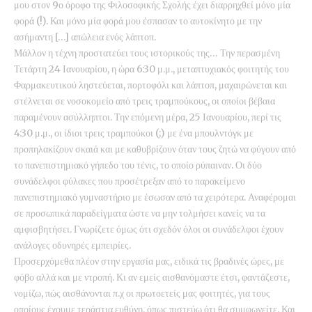
μου στον 9ο όροφο της Φιλοσοφικής Σχολής έχει διαρρηχθεί μόνο μία
φορά (!). Και μόνο μία φορά μου έσπασαν το αυτοκίνητο με την
ασήμαντη […] απώλεια ενός λάπτοπ.
Μάλλον η τέχνη προστατεύει τους ιστορικούς της… Την περασμένη
Τετάρτη 24 Ιανουαρίου, η ώρα 6:30 μ.μ., μεταπτυχιακός φοιτητής του
Φαρμακευτικού ληστεύεται, πορτοφόλι και λάπτοπ, μαχαιρώνεται και
στέλνεται σε νοσοκομείο από τρεις τραμπούκους, οι οποίοι βέβαια
παραμένουν ασύλληπτοι. Την επόμενη μέρα, 25 Ιανουαρίου, περί τις
4:30 μ.μ., οι ίδιοι τρεις τραμπούκοι (;) με ένα μπουλντόγκ με
προπηλακίζουν σκαιά και με καθυβρίζουν όταν τους ζητώ να φύγουν από
το πανεπιστημιακό γήπεδο του τένις, το οποίο ρύπαιναν. Οι δύο
συνάδελφοι φύλακες που προσέτρεξαν από το παρακείμενο
πανεπιστημιακό γυμναστήριο με έσωσαν από τα χειρότερα. Αναφέρομαι
σε προσωπικά παραδείγματα ώστε να μην τολμήσει κανείς να τα
αμφισβητήσει. Γνωρίζετε όμως ότι σχεδόν όλοι οι συνάδελφοι έχουν
ανάλογες οδυνηρές εμπειρίες.
Προσερχόμεθα πλέον στην εργασία μας, ειδικά τις βραδινές ώρες, με
φόβο αλλά και με ντροπή. Κι αν εμείς αισθανόμαστε έτσι, φαντάζεστε,
νομίζω, πώς αισθάνονται π.χ οι πρωτοετείς μας φοιτητές, για τους
οποίους έχουμε τεράστια ευθύνη, όπως πιστεύω ότι θα συμφωνείτε. Και