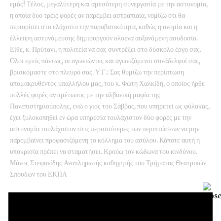
εμάς! Τέλος, μεγαλύτερη και αμεσότερη συνεργασία με την αστυνομία,
η οποία δυο τρεις φορές αν παρέμβει αστραπιαία, νομίζω ότι θα
περιορίσει στο ελάχιστο την παραβατικότητα, καθώς η ανομία και η
έλλειψη αστυνόμευσης δημιουργούν ολοένα αυξανόμενη ασυδοσία.
Είθε, κ. Πρύτανι, η πολιτεία να σας συντρέξει στο δύσκολο έργο σας.
Όλοι εμείς πάντως, οι αγωνιώντες και αγωνιζόμενοι συνάδελφοί σας,
βρισκόμαστε στο πλευρό σας. Υ.Γ.: Σας θυμίζω την περίπτωση
απομακρυθέντος υπαλλήλου μας, του κ. Φώτη Χαλκίδη, ο οποίος ήρθε
πολλές φορές αντιμέτωπος με την αλβανική μαφία της
Πανεπιστημιούπολης, ενώ ο γιος του Σάββας, που υπηρετεί ως φύλακας,
έχει ξυλοκοπηθεί εν ώρα υπηρεσία τουλάχιστον δύο φορές με την
αστυνομία τουλάχιστον στις περισσότερες των περιπτώσεων να μην
παρεμβαίνει προφασιζόμενη το κόλλημα του ασύλου. Κάποτε αυτή η
υποκρισία πρέπει να σταματήσει. Κρούω τον κώδωνα του κινδύνου.
Μάνος Στεφανίδης Αναπληρωτής καθηγητής του Τμήματος Θεατρικών
Σπουδών του ΕΚΠΑ