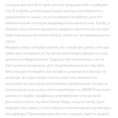
έντρομων φοιτητών 8 το πρωί, ενώ όσοι αποχωρούν από τα μαθήματα
στις 9 το βράδυ, μεταπτυχιακοί κυρίως φοιτητές και διδάσκοντες,
οργανώνονται σε ομάδες για να καταφέρουν να φτάσουν μέσα στο
απόλυτο σκοτάδι στα συχνά παραβιασμένα αυτοκίνητά τους. Επειδή, κ.
Πρύτανι, όλη η πανεπιστημιούπολη παραμένει αφώτιστη εδώ και πολύ
καιρό δημιουργώντας σκηνικό θρίλερ, ειδικά στις πιο απομακρυσμένες
σχολές.
Θυμάμαι επίσης το θλιβερό γεγονός που συνέβη προ χρόνων, όταν μια
ομάδα πάλι οπλοφόρων με την απειλή περιστρόφου έβγαλαν τον τέως
πρόεδρο του Φαρμακευτικού Τμήματος από το αυτοκίνητό του τον
λήστευσαν και διέφυγαν με αυτό. Η κατάσταση αυτή δεν πάει άλλο.
Κάνω έκκληση να επέμβετε και να λάβετε μέτρα προτού ζήσουμε τα
χειρότερα. Δεν έχουν περάσει πολλοί μήνες που κακοποιοί και
περιπολικό της αστυνομίας αντάλλασσαν πυροβολισμούς έξω από τη
νέα φοιτητική εστία εμπρός από το αμφιθέατρο του ΜΙΘΕ! Είναι κοινό
μυστικό ότι ομάδες παραβατικών μπαινοβγαίνουν στην κεντρική
φοιτητική εστία επί της οδού Ούλωφ Πάλμε, και μέσω αυτής έχουν
διαρρήξει τρεις φορές το συστεγαζόμενο πανεπιστημιακό γυμναστήριο-
κολυμβητήριο! Προσωπικά είμαι από τους τυχερούς, αφού το γραφείο