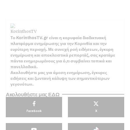
Το KorinthosTV.gr είναι η κορυφαία διαδικτυακή
πλατφόρμα ενημέρωσης για την Κορινθία και την
ευρύτερη περιοχή. Με συνεχή ροή ειδήσεων, έγκυρη
ενημέρωση και αποκλειστικά ρεπορτάζ, σας κρατάμε
πάντα ενημερωμένους για ό,τι συμβαίνει τοπικά και
πανελλαδικά.
Ακολουθήστε μας για άμεση ενημέρωση, έγκυρες
ειδήσεις και ζωντανή κάλυψη των σημαντικότερων
γεγονότων.
Ακολουθήστε μας ΕΔΩ
Facebook
X