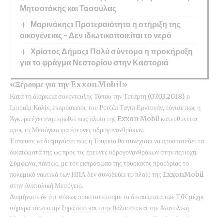
Μητσοτάκης και Τασούλας
Μαρινάκης: Προτεραιότητα η στήριξη της
οικογένειας – Δεν ιδιωτικοποιείται το νερό
Χρίστος Δήμας: Πολύ σύντομα η προκήρυξη
για το φράγμα Νεστορίου στην Καστοριά
«Ξέρουμε για την ExxonMobil»
Κατά τη διάρκεια συνέντευξης Τύπου την Τετάρτη (07.03.2018) ο
Ιμπραΐμ Καλίν, εκπρόσωπος του Ρετζέπ Ταγίπ Ερντογάν, τόνισε πως η
Άγκυρα έχει ενημερωθεί πως πλοίο της Exxon Mobil κατευθύνεται
προς τη Μεσόγειο για έρευνες υδρογονανθράκων.
Έσπευσε να διαμηνύσει πως η Τουρκία θα συνεχίσει να προστατεύει τα
δικαιώματά της ως προς τις έρευνες υδρογονανθράκων στην περιοχή.
Σύμφωνα, πάντως, με τον εκπρόσωπο της τουρκικής προεδρίας το
πολεμικό ναυτικό των ΗΠΑ δεν συνοδεύει το πλοίο της ExxonMobil
στην Ανατολική Μεσόγειο.
Διεμήνυσε δε ότι «όπως προστατεύσαμε τα δικαιώματα των Τ/Κ μέχρι
σήμερα τόσο στην ξηρά όσο και στην θάλασσα και την Ανατολική