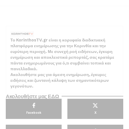
Το KorinthosTV.gr είναι η κορυφαία διαδικτυακή
πλατφόρμα ενημέρωσης για την Κορινθία και την
ευρύτερη περιοχή. Με συνεχή ροή ειδήσεων, έγκυρη
ενημέρωση και αποκλειστικά ρεπορτάζ, σας κρατάμε
πάντα ενημερωμένους για ό,τι συμβαίνει τοπικά και
πανελλαδικά.
Ακολουθήστε μας για άμεση ενημέρωση, έγκυρες
ειδήσεις και ζωντανή κάλυψη των σημαντικότερων
γεγονότων.
Ακολουθήστε μας ΕΔΩ
Facebook
X