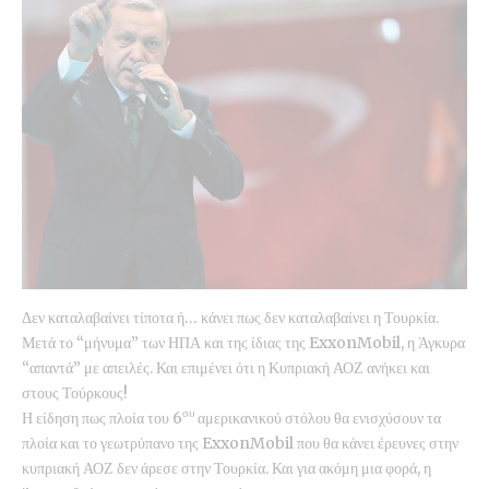
Δεν καταλαβαίνει τίποτα ή… κάνει πως δεν καταλαβαίνει η Τουρκία.
Μετά το “μήνυμα” των ΗΠΑ και της ίδιας της ExxonMobil, η Άγκυρα
“απαντά” με απειλές. Και επιμένει ότι η Κυπριακή ΑΟΖ ανήκει και
στους Τούρκους!
ου
Η είδηση πως πλοία του 6
αμερικανικού στόλου θα ενισχύσουν τα
πλοία και το γεωτρύπανο της ExxonMobil που θα κάνει έρευνες στην
κυπριακή ΑΟΖ δεν άρεσε στην Τουρκία. Και για ακόμη μια φορά, η