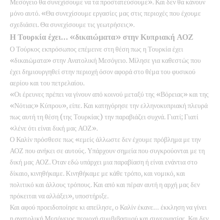
Μεσόγειο θα συνεχίσουμε να τα προστατεύσουμε». Και δεν θα κάνουν
μόνο αυτό. «Θα συνεχίσουμε εργασίες μας στις περιοχές που έχουμε
σχεδιάσει. Θα συνεχίσουμε τις γεωτρήσεις».
Η Τουρκία έχει… «δικαιώματα» στην Κυπριακή ΑΟΖ
Ο Τούρκος εκπρόσωπος επέμεινε στη θέση πως η Τουρκία έχει
«δικαιώματα» στην Ανατολική Μεσόγειο. Μίλησε για καθεστώς που
έχει δημιουργηθεί στην περιοχή όσον αφορά στο θέμα του φυσικού
αερίου και του πετρελαίου.
«Οι έρευνες πρέπει να γίνουν από κοινού μεταξύ της «Βόρειας» και της
«Νότιας» Κύπρου», είπε. Και κατηγόρησε την ελληνοκυπριακή πλευρά
πως αυτή τη θέση (της Τουρκίας) την παραβιάζει συχνά. Γιατί; Γιατί
«λένε ότι είναι δική μας ΑΟΖ».
Ο Καλίν πρόσθεσε πως «εμείς άλλωστε δεν έχουμε πρόβλημα με την
ΑΟΖ που ανήκει σε αυτούς. Υπάρχουν σημεία που συγκρούονται με τη
δική μας ΑΟΖ. Όταν εδώ υπάρχει μια παραβίαση ή είναι ενάντια στο
δίκαιο, κινηθήκαμε. Κινηθήκαμε με κάθε τρόπο, και νομικό, και
πολιτικό και άλλους τρόπους. Και από και πέραν αυτή η αρχή μας δεν
πρόκειται να αλλάξει», υποστήριξε.
Και αφού προειδοποίησε κι απείλησε, ο Καλίν έκανε… έκκληση να γίνει
η ανατολική Μεσόγειος περιοχή συμβιβασμού και συνεργασίας. Και δεν