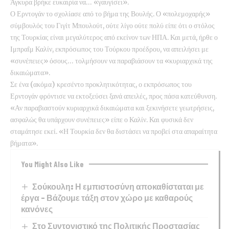
Άγκυρα βρήκε ευκαιρία να… «γαυγίσει».
Ο Ερντογάν το σχολίασε από το βήμα της Βουλής. Ο «πολεμοχαρής»
σύμβουλός του Γιγίτ Μπουλούτ, ούτε λίγο ούτε πολύ είπε ότι ο στόλος
της Τουρκίας είναι μεγαλύτερος από εκείνον των ΗΠΑ. Και μετά, ήρθε ο
Ιμπραΐμ Καλίν, εκπρόσωπος του Τούρκου προέδρου, να απειλήσει με
«συνέπειες» όσους… τολμήσουν να παραβιάσουν τα «κυριαρχικά της
δικαιώματα».
Σε ένα (ακόμα) κρεσέντο προκλητικότητας, ο εκπρόσωπος του
Ερντογάν φρόντισε να εκτοξεύσει ξανά απειλές, προς πάσα κατεύθυνση.
«Αν παραβιαστούν κυριαρχικά δικαιώματα και ξεκινήσετε γεωτρήσεις,
ασφαλώς θα υπάρχουν συνέπειες» είπε ο Καλίν. Και φυσικά δεν
σταμάτησε εκεί. «Η Τουρκία δεν θα διστάσει να προβεί στα απαραίτητα
βήματα».
You Might Also Like
Σούκουλη: Η εμπιστοσύνη αποκαθίσταται με
έργα – Βάζουμε τάξη στον χώρο με καθαρούς
κανόνες
Στο Συντονιστικό της Πολιτικής Προστασίας